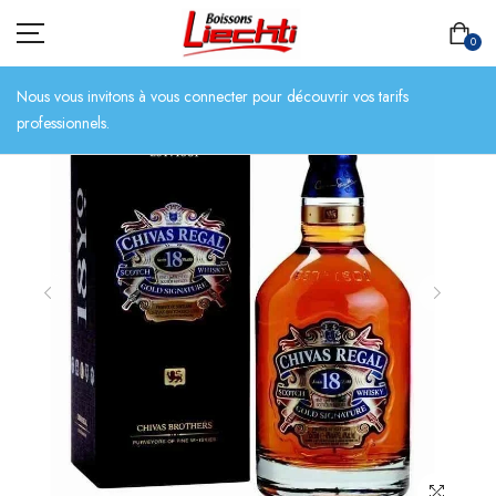
0
Nous vous invitons à vous connecter pour découvrir vos tarifs
professionnels.
ACCUEIL
TOUT L’ASSORTIMENT
BIÈRES
BOISSONS SANS ALCOOL
CHAMPAGNES
SPIRITUEUX
VINS