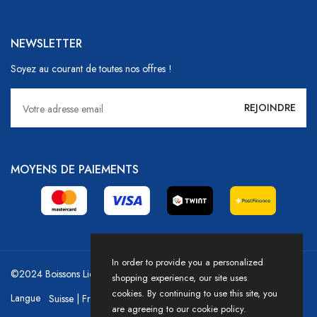
NEWSLETTER
Soyez au courant de toutes nos offres !
MOYENS DE PAIEMENTS
In order to provide you a personalized
©2024 Boissons Liechti - GoDrink Group / Powered by HICASS
shopping experience, our site uses
cookies. By continuing to use this site, you
Langue
are agreeing to our cookie policy.