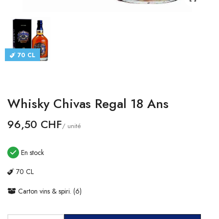
CATALOGUES
CONTACT
70 CL
SE CONNECTER
Langue
Whisky Chivas Regal 18 Ans
Devise
96,50 CHF
/ unité
En stock
70 CL
Carton vins & spiri. (6)