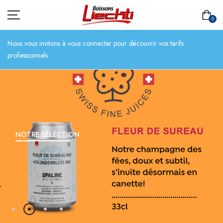
0
Nous vous invitons à vous connecter pour découvrir vos tarifs
professionnels.
ACCUEIL
TOUT L’ASSORTIMENT
BIÈRES
NOTRE SÉLÉCTION
BOISSONS SANS ALCOOL
CHAMPAGNES
SPIRITUEUX
VINS