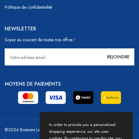
Politique de confidentialité
NEWSLETTER
Soyez au courant de toutes nos offres !
MOYENS DE PAIEMENTS
In order to provide you a personalized
©2024 Boissons Liechti - GoDrink Group / Powered by HICASS
shopping experience, our site uses
cookies. By continuing to use this site, you