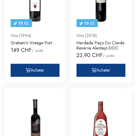
75 CL
75 CL
Vins (1994)
Vins (2018)
Graham's Vintage Port
Herdade Paço Do Conde
Reserva Alentejo DOC
149 CHF
/ unité
23,90 CHF
/ unité
Acheter
Acheter