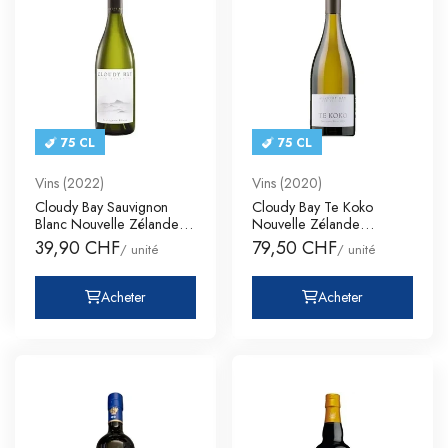
75 CL
75 CL
Vins (2022)
Vins (2020)
Cloudy Bay Sauvignon
Cloudy Bay Te Koko
Blanc Nouvelle Zélande
Nouvelle Zélande
Marlb
Marlborough
39,90 CHF
79,50 CHF
/ unité
/ unité
Acheter
Acheter