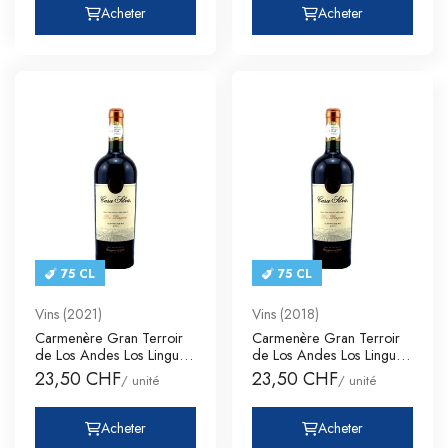
Acheter
Acheter
75 CL
75 CL
Vins (2021)
Vins (2018)
Carmenère Gran Terroir
Carmenère Gran Terroir
de Los Andes Los Lingues
de Los Andes Los Lingues
C
C
23,50 CHF
23,50 CHF
/ unité
/ unité
Acheter
Acheter