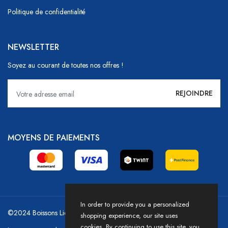
Politique de confidentialité
NEWSLETTER
Soyez au courant de toutes nos offres !
MOYENS DE PAIEMENTS
In order to provide you a personalized
©2024 Boissons Liechti - GoDrink Group / Powered by HICASS
shopping experience, our site uses
cookies. By continuing to use this site, you