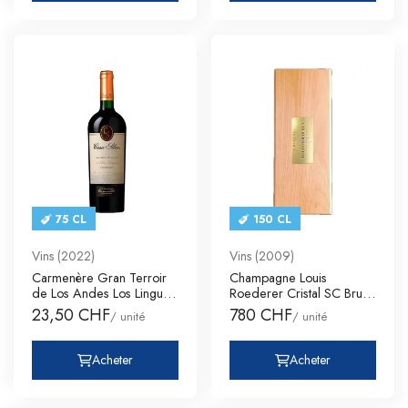
75 CL
150 CL
Vins (2022)
Vins (2009)
Carmenère Gran Terroir
Champagne Louis
de Los Andes Los Lingues
Roederer Cristal SC Brut
C
Millesim
23,50 CHF
780 CHF
/ unité
/ unité
Acheter
Acheter