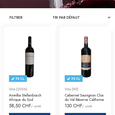
CATALOGUES
FILTRER
CONTACT
SE CONNECTER
Langue
Devise
75 CL
75 CL
Vins (2006)
Vins (95)
Anwilka Stellenbosch
Cabernet Sauvignon Clos
Afrique du Sud
du Val Réserve Californie
58,50 CHF
130 CHF
/ unité
/ unité