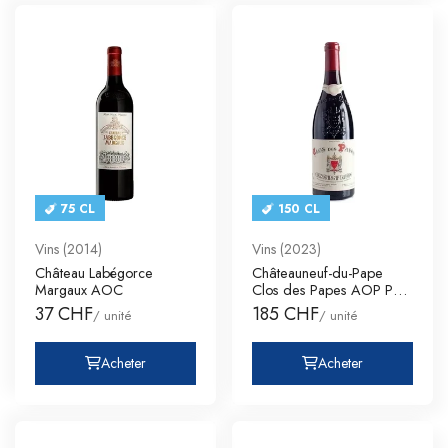
75 CL
150 CL
Vins (2014)
Vins (2023)
Château Labégorce
Châteauneuf-du-Pape
Margaux AOC
Clos des Papes AOP Paul
Avril
37 CHF
185 CHF
/ unité
/ unité
Acheter
Acheter