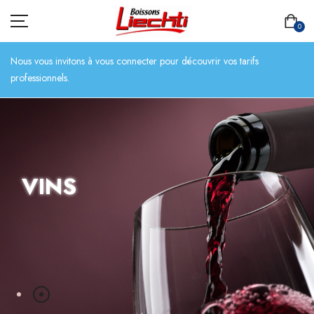
0
Nous vous invitons à vous connecter pour découvrir vos tarifs
professionnels.
ACCUEIL
TOUT L’ASSORTIMENT
VINS
BIÈRES
BOISSONS SANS ALCOOL
CHAMPAGNES
SPIRITUEUX
VINS