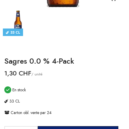
CATALOGUES
CONTACT
33 CL
SE CONNECTER
Langue
Sagres 0.0 % 4-Pack
Devise
1,30 CHF
/ unité
En stock
33 CL
Carton obl. vente par 24