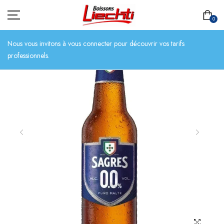
0
Nous vous invitons à vous connecter pour découvrir vos tarifs
professionnels.
ACCUEIL
TOUT L’ASSORTIMENT
BIÈRES
BOISSONS SANS ALCOOL
CHAMPAGNES
SPIRITUEUX
VINS