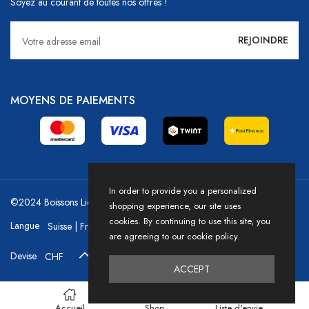
Soyez au courant de toutes nos offres !
MOYENS DE PAIEMENTS
In order to provide you a personalized
©2024 Boissons Liechti - GoDrink Group / Powered by HICASS
shopping experience, our site uses
cookies. By continuing to use this site, you
Langue
are agreeing to our cookie policy.
Devise
ACCEPT
Accueil
Shop
Liste d'envie