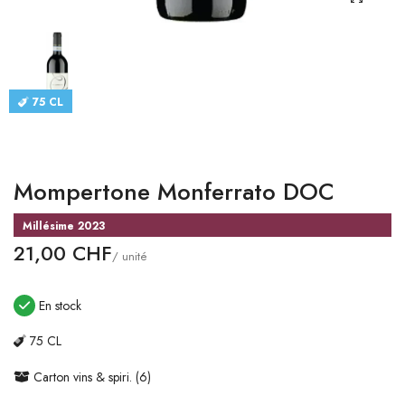
CATALOGUES
CONTACT
75 CL
SE CONNECTER
Langue
Mompertone Monferrato DOC
Devise
Millésime 2023
21,00 CHF
/ unité
En stock
75 CL
Carton vins & spiri. (6)