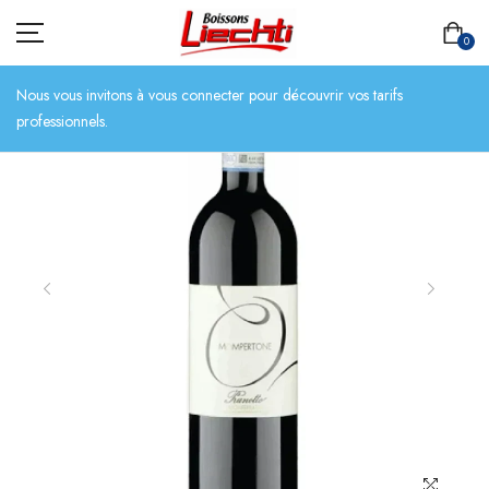
0
Nous vous invitons à vous connecter pour découvrir vos tarifs
professionnels.
ACCUEIL
TOUT L’ASSORTIMENT
BIÈRES
BOISSONS SANS ALCOOL
CHAMPAGNES
SPIRITUEUX
VINS