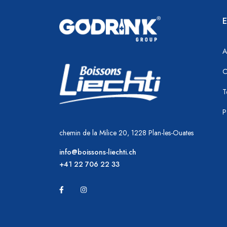
E
A
C
T
P
chemin de la Milice 20, 1228 Plan-les-Ouates
info@boissons-liechti.ch
+41 22 706 22 33