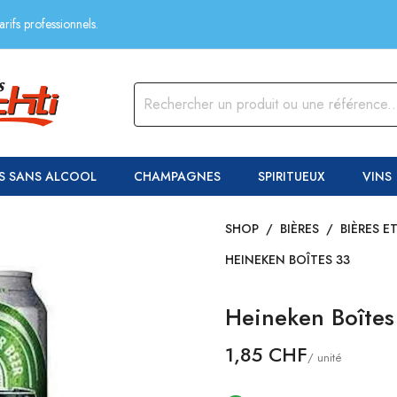
rifs professionnels.
S SANS ALCOOL
CHAMPAGNES
SPIRITUEUX
VINS
SHOP
/
BIÈRES
/
BIÈRES E
HEINEKEN BOÎTES 33
Heineken Boîtes
1,85 CHF
/ unité