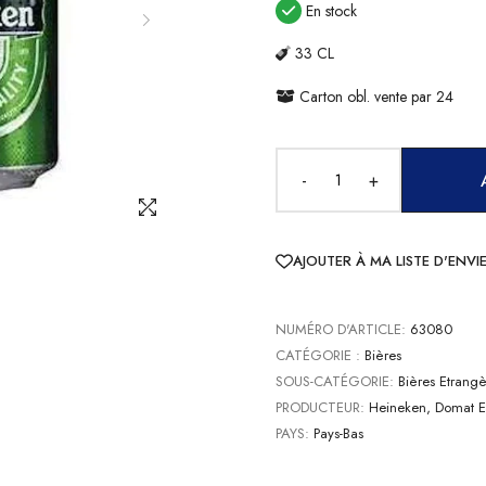
En stock
33 CL
Carton obl. vente par 24
-
+
AJOUTER À MA LISTE D'ENVI
NUMÉRO D'ARTICLE:
63080
CATÉGORIE :
Bières
SOUS-CATÉGORIE:
Bières Etrangè
PRODUCTEUR:
Heineken, Domat 
PAYS:
Pays-Bas