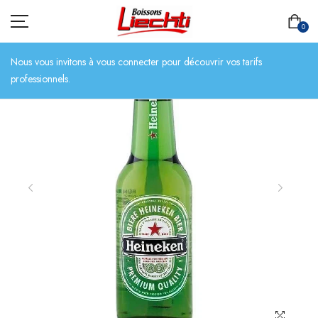
0
Nous vous invitons à vous connecter pour découvrir vos tarifs
professionnels.
ACCUEIL
TOUT L’ASSORTIMENT
BIÈRES
BOISSONS SANS ALCOOL
CHAMPAGNES
SPIRITUEUX
VINS