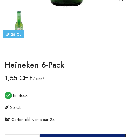
CATALOGUES
CONTACT
25 CL
SE CONNECTER
Langue
Heineken 6-Pack
Devise
1,55 CHF
/ unité
En stock
25 CL
Carton obl. vente par 24