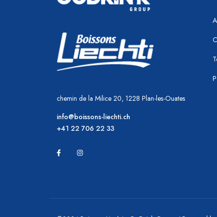
A
C
T
P
chemin de la Milice 20, 1228 Plan-les-Ouates
info@boissons-liechti.ch
+41 22 706 22 33