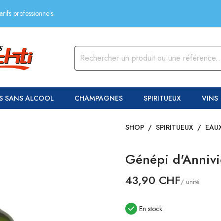
rifs professionnels.
S SANS ALCOOL
CHAMPAGNES
SPIRITUEUX
VINS
SHOP
/
SPIRITUEUX
/
EAUX
Génépi d'Annivi
43,90 CHF
/ unité
En stock