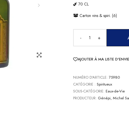
70 CL
Carton vins & spiri. (6)
-
+
AJOUTER À MA LISTE D'ENVI
NUMÉRO D'ARTICLE:
75980
CATÉGORIE :
Spiritueux
SOUS-CATÉGORIE:
Eaux-de-Vie
PRODUCTEUR:
Génépi, Michel Sa