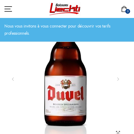
0
Nous vous invitons à vous connecter pour découvrir vos tarifs
professionnels.
ACCUEIL
TOUT L’ASSORTIMENT
BIÈRES
BOISSONS SANS ALCOOL
CHAMPAGNES
SPIRITUEUX
VINS