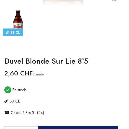
CATALOGUES
CONTACT
33 CL
SE CONNECTER
Langue
Duvel Blonde Sur Lie 8°5
Devise
2,60 CHF
/ unité
En stock
33 CL
Caisse à Frs 5.- (24)