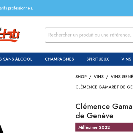
rifs professionnels.
S SANS ALCOOL
CHAMPAGNES
SPIRITUEUX
VINS
SHOP
/
VINS
/
VINS GEN
CLÉMENCE GAMARET DE GE
Clémence Gamar
de Genève
Millésime 2022