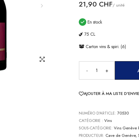
21,90 CHF
/ unité
En stock
75 CL
Carton vins & spiri. (6)
-
+
AJOUTER À MA LISTE D'ENVI
NUMÉRO D'ARTICLE:
70530
CATÉGORIE :
Vins
SOUS-CATÉGORIE:
Vins Genève 
PRODUCTEUR:
Cave de Genève, S