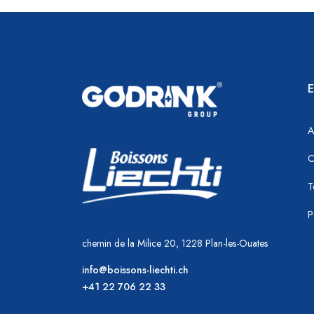
E
A
C
T
P
chemin de la Milice 20, 1228 Plan-les-Ouates
info@boissons-liechti.ch
+41 22 706 22 33