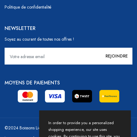
Politique de confidentialité
NEWSLETTER
Soyez au courant de toutes nos offres !
MOYENS DE PAIEMENTS
In order to provide you a personalized
©2024 Boissons Liechti - GoDrink Group / Powered by HICASS
shopping experience, our site uses
cookies. By continuing to use this site, you