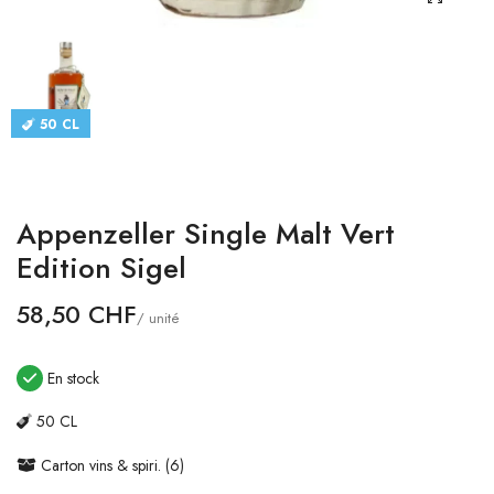
CATALOGUES
CONTACT
50 CL
SE CONNECTER
Langue
Appenzeller Single Malt Vert
Devise
Edition Sigel
58,50 CHF
/ unité
En stock
50 CL
Carton vins & spiri. (6)