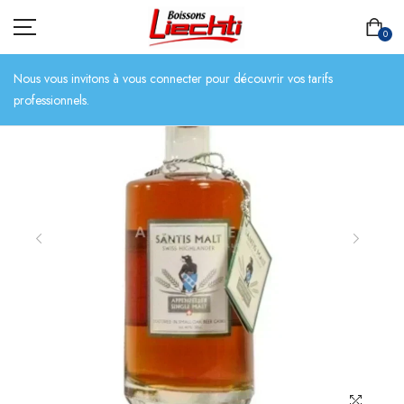
0
Nous vous invitons à vous connecter pour découvrir vos tarifs
professionnels.
ACCUEIL
TOUT L’ASSORTIMENT
BIÈRES
BOISSONS SANS ALCOOL
CHAMPAGNES
SPIRITUEUX
VINS