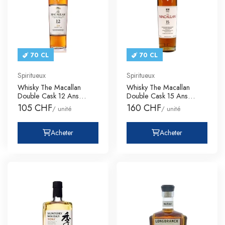
70 CL
70 CL
Spiritueux
Spiritueux
Whisky The Macallan
Whisky The Macallan
Double Cask 12 Ans
Double Cask 15 Ans
Single Mal
Single Mal
105 CHF
160 CHF
/ unité
/ unité
Acheter
Acheter