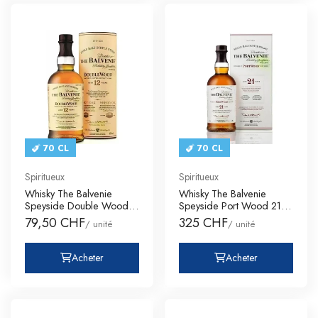
70 CL
70 CL
Spiritueux
Spiritueux
Whisky The Balvenie
Whisky The Balvenie
Speyside Double Wood
Speyside Port Wood 21
Cask 12
Ans
79,50 CHF
325 CHF
/ unité
/ unité
Acheter
Acheter