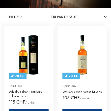
CATALOGUES
FILTRER
CONTACT
SE CONNECTER
Langue
Devise
70 CL
70 CL
Spiritueux
Spiritueux
Whisky Oban Distillers
Whisky Oban West 14 Ans
Edition F23
105 CHF
/ unité
115 CHF
/ unité