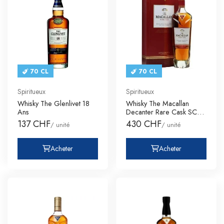
70 CL
70 CL
Spiritueux
Spiritueux
Whisky The Glenlivet 18
Whisky The Macallan
Ans
Decanter Rare Cask SC
Single
137 CHF
430 CHF
/ unité
/ unité
Acheter
Acheter