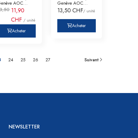
enève AOC
Genève AOC
omaine des
Domaine des
3,50
11,90
13,50 CHF
/ unité
uriades J.&
Curiades J.&
CHF
/ unité
Acheter
Acheter
3
24
25
26
27
Suivant
NEWSLETTER