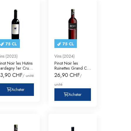
75 CL
75 CL
ins (2023)
Vins (2024)
inot Noir les Hutins
Pinot Noir les
ardagny 1er Cru
Ruinettes Grand Cru
enève AOC
Valais AOC Ser
23,90 CHF
26,90 CHF
/ unité
/
unité
Acheter
Acheter