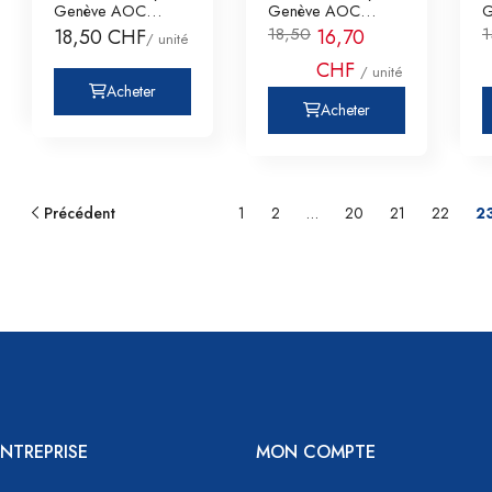
Genève AOC
Genève AOC
G
Domaine de la
Domaine de la
D
18,50
1
18,50 CHF
16,70
/ unité
Roche, Sa
Roche, Sa
C
CHF
/ unité
Acheter
Acheter
Précédent
1
2
…
20
21
22
2
NTREPRISE
MON COMPTE