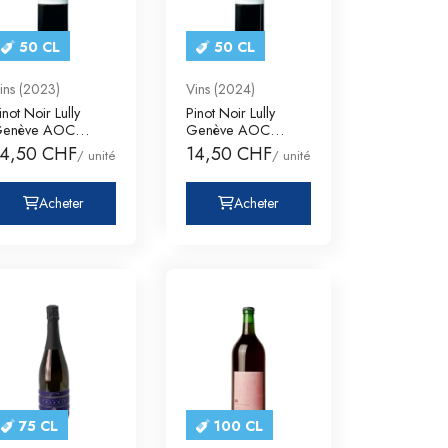
50 CL
50 CL
ins (2023)
Vins (2024)
inot Noir Lully
Pinot Noir Lully
enève AOC
Genève AOC
omaine des
Domaine des
14,50 CHF
14,50 CHF
/ unité
/ unité
uriades
Curiades
Acheter
Acheter
75 CL
100 CL