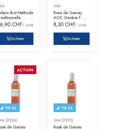
ins
Vins
olaris Brut Méthode
Rose de Gamay
raditionnelle
AOC Genève F. &
oteaux de Da
L. Mistral à Darda
36,90 CHF
8,30 CHF
/ unité
/ unité
Acheter
Acheter
ACTION
75 CL
75 CL
ins (2024)
Vins (2023)
osé de Gamay
Rosé de Gamay