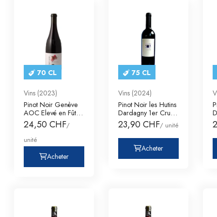
70 CL
75 CL
Vins (2023)
Vins (2024)
V
Pinot Noir Genève
Pinot Noir les Hutins
P
AOC Elevé en Fût
Dardagny 1er Cru
D
de Chêne Dom
Genève AOC
G
24,50 CHF
23,90 CHF
/
/ unité
unité
Acheter
Acheter