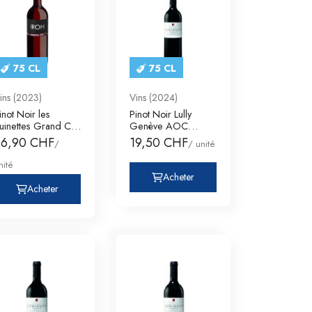
75 CL
75 CL
ins (2023)
Vins (2024)
inot Noir les
Pinot Noir Lully
uinettes Grand Cru
Genève AOC
alais AOC Ser
Domaine des
26,90 CHF
19,50 CHF
/
/ unité
Curiades
nité
Acheter
Acheter