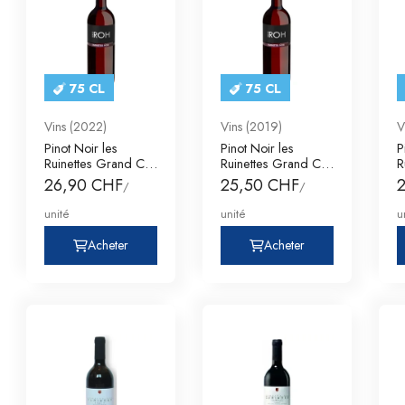
75 CL
75 CL
Vins (2022)
Vins (2019)
V
Pinot Noir les
Pinot Noir les
P
Ruinettes Grand Cru
Ruinettes Grand Cru
R
Valais AOC Ser
Valais AOC Ser
V
26,90 CHF
25,50 CHF
/
/
unité
unité
u
Acheter
Acheter