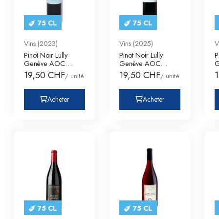
75 CL
75 CL
Vins (2023)
Vins (2025)
V
Pinot Noir Lully
Pinot Noir Lully
P
Genève AOC
Genève AOC
G
Domaine des
Domaine des
D
19,50 CHF
19,50 CHF
/ unité
/ unité
Curiades
Curiades
C
Acheter
Acheter
75 CL
75 CL