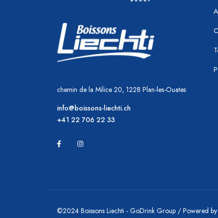
A
C
T
P
chemin de la Milice 20, 1228 Plan-les-Ouates
info@boissons-liechti.ch
+41 22 706 22 33
©2024 Boissons Liechti - GoDrink Group / Powered b