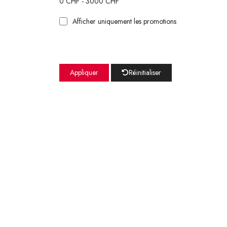
0
CHF -
3000
CHF
Afficher uniquement les promotions
Appliquer
Réinitialiser