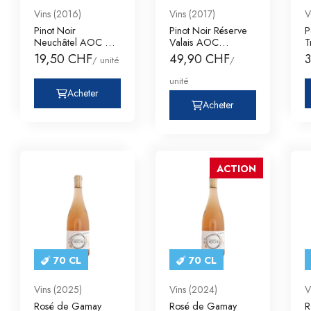
Vins (2016)
Vins (2017)
V
Pinot Noir
Pinot Noir Réserve
P
Neuchâtel AOC De
Valais AOC
T
Montmollin
Domaine des Muses
C
19,50 CHF
49,90 CHF
/ unité
/
unité
Acheter
Acheter
ACTION
70 CL
70 CL
Vins (2025)
Vins (2024)
V
Rosé de Gamay
Rosé de Gamay
R