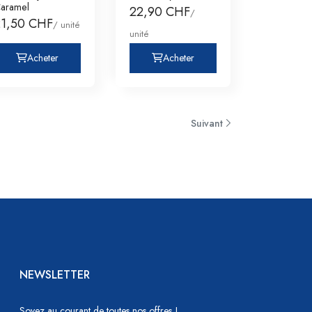
aramel
22,90 CHF
/
21,50 CHF
/ unité
unité
Acheter
Acheter
Suivant
NEWSLETTER
Soyez au courant de toutes nos offres !