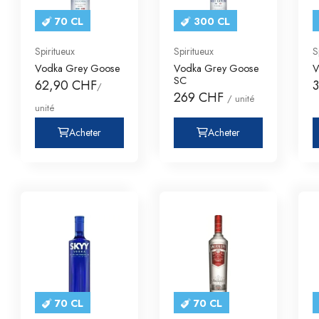
70 CL
300 CL
Spiritueux
Spiritueux
S
Vodka Grey Goose
Vodka Grey Goose
V
SC
62,90 CHF
/
269 CHF
/ unité
unité
Acheter
Acheter
70 CL
70 CL