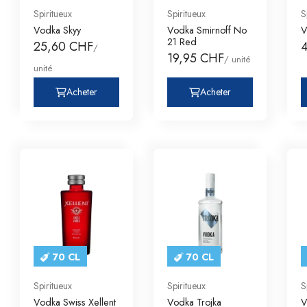
Spiritueux
Spiritueux
S
Vodka Skyy
Vodka Smirnoff No
V
21 Red
25,60 CHF
/
19,95 CHF
/ unité
unité
Acheter
Acheter
70 CL
70 CL
Spiritueux
Spiritueux
S
Vodka Swiss Xellent
Vodka Trojka
V