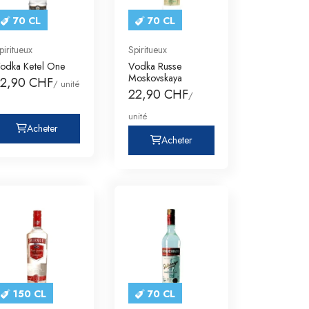
70 CL
70 CL
piritueux
Spiritueux
odka Ketel One
Vodka Russe
Moskovskaya
32,90 CHF
/ unité
22,90 CHF
/
unité
Acheter
Acheter
150 CL
70 CL