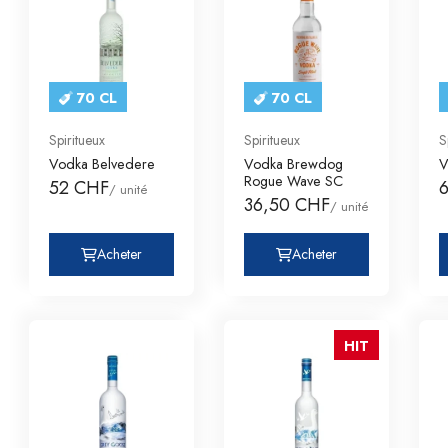
70 CL
70 CL
Spiritueux
Spiritueux
S
Vodka Belvedere
Vodka Brewdog
V
Rogue Wave SC
52 CHF
/ unité
36,50 CHF
/ unité
Acheter
Acheter
HIT