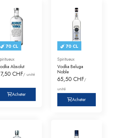
70 CL
70 CL
piritueux
Spiritueux
odka Absolut
Vodka Beluga
Noble
27,50 CHF
/ unité
65,50 CHF
/
unité
Acheter
Acheter