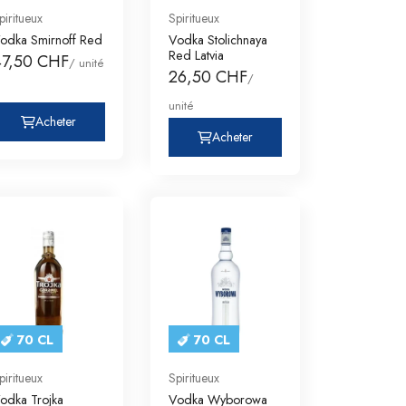
piritueux
Spiritueux
odka Smirnoff Red
Vodka Stolichnaya
Red Latvia
47,50 CHF
/ unité
26,50 CHF
/
unité
Acheter
Acheter
70 CL
70 CL
piritueux
Spiritueux
odka Trojka
Vodka Wyborowa