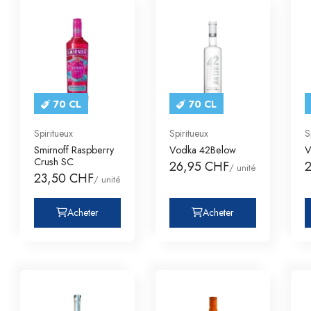
70 CL
70 CL
Spiritueux
Spiritueux
S
Smirnoff Raspberry
Vodka 42Below
V
Crush SC
26,95 CHF
/ unité
23,50 CHF
/ unité
Acheter
Acheter