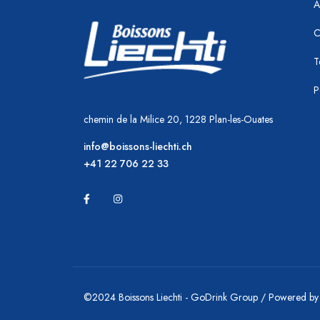
A
C
T
P
chemin de la Milice 20, 1228 Plan-les-Ouates
info@boissons-liechti.ch
+41 22 706 22 33
©2024 Boissons Liechti - GoDrink Group / Powered b