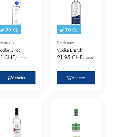
70 CL
70 CL
piritueux
Spiritueux
odka Cîroc
Vodka Eristoff
61 CHF
21,95 CHF
/ unité
/ unité
Acheter
Acheter