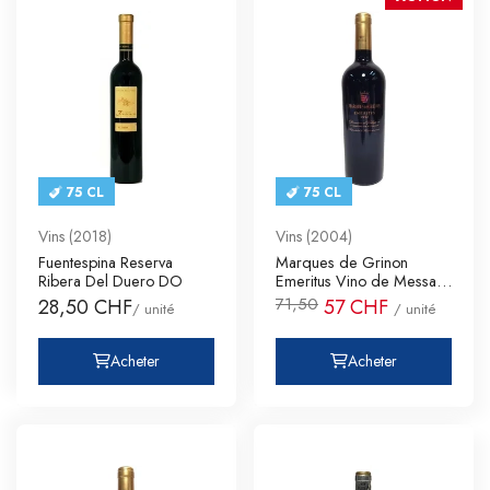
75 CL
75 CL
Vins (2018)
Vins (2004)
Fuentespina Reserva
Marques de Grinon
Ribera Del Duero DO
Emeritus Vino de Messa
Tinto de
71,50
28,50 CHF
57 CHF
/ unité
/ unité
Acheter
Acheter