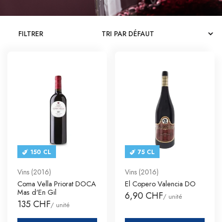
CATALOGUES
FILTRER
CONTACT
SE CONNECTER
Langue
Devise
150 CL
75 CL
Vins (2016)
Vins (2016)
Coma Vella Priorat DOCA
El Copero Valencia DO
Mas d'En Gil
6,90 CHF
/ unité
135 CHF
/ unité