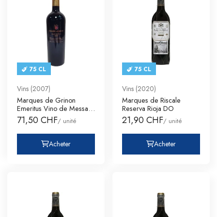
75 CL
75 CL
Vins (2007)
Vins (2020)
Marques de Grinon
Marques de Riscale
Emeritus Vino de Messa
Reserva Rioja DO
Tinto de
71,50 CHF
21,90 CHF
/ unité
/ unité
Acheter
Acheter