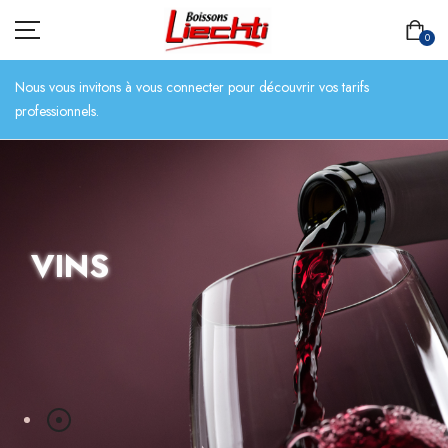
0
Nous vous invitons à vous connecter pour découvrir vos tarifs
professionnels.
ACCUEIL
TOUT L’ASSORTIMENT
VINS
BIÈRES
BOISSONS SANS ALCOOL
CHAMPAGNES
SPIRITUEUX
VINS