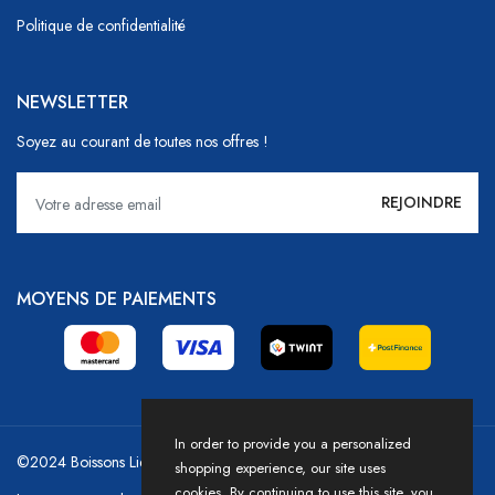
Politique de confidentialité
NEWSLETTER
Soyez au courant de toutes nos offres !
MOYENS DE PAIEMENTS
In order to provide you a personalized
©2024 Boissons Liechti - GoDrink Group / Powered by HICASS
shopping experience, our site uses
cookies. By continuing to use this site, you